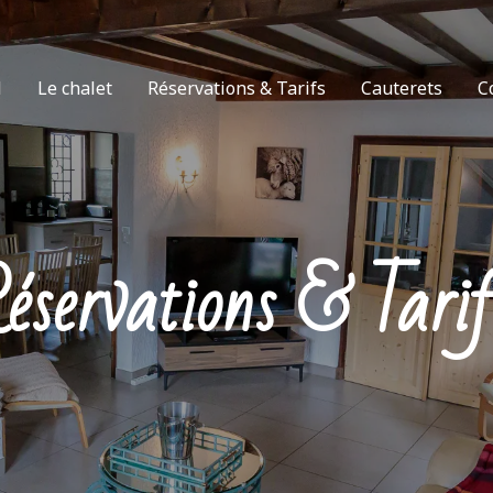
l
Le chalet
Réservations & Tarifs
Cauterets
C
éservations & Tarif