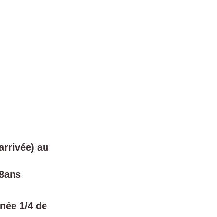
arrivée) au
18ans
inée 1/4 de